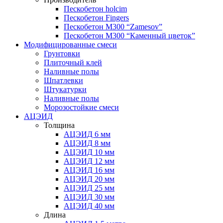
Пескобетон holcim
Пескобетон Fingers
Пескобетон М300 “Zamesov”
Пескобетон М300 “Каменный цветок”
Модифицированные смеси
Грунтовки
Плиточный клей
Наливные полы
Шпатлевки
Штукатурки
Наливные полы
Морозостойкие смеси
АЦЭИД
Толщина
АЦЭИД 6 мм
АЦЭИД 8 мм
АЦЭИД 10 мм
АЦЭИД 12 мм
АЦЭИД 16 мм
АЦЭИД 20 мм
АЦЭИД 25 мм
АЦЭИД 30 мм
АЦЭИД 40 мм
Длина