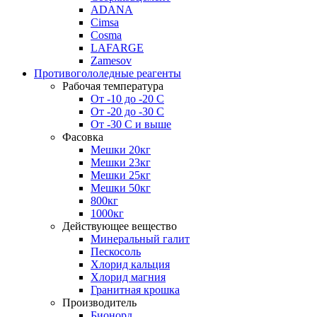
ADANA
Cimsa
Cosma
LAFARGE
Zamesov
Противогололедные реагенты
Рабочая температура
От -10 до -20 С
От -20 до -30 С
От -30 С и выше
Фасовка
Мешки 20кг
Мешки 23кг
Мешки 25кг
Мешки 50кг
800кг
1000кг
Действующее вещество
Минеральный галит
Пескосоль
Хлорид кальция
Хлорид магния
Гранитная крошка
Производитель
Бионорд