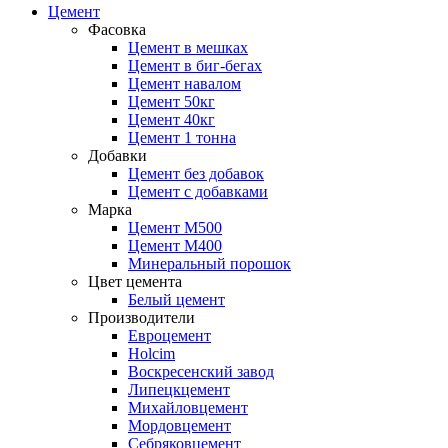
Цемент
Фасовка
Цемент в мешках
Цемент в биг-бегах
Цемент навалом
Цемент 50кг
Цемент 40кг
Цемент 1 тонна
Добавки
Цемент без добавок
Цемент с добавками
Марка
Цемент М500
Цемент М400
Минеральный порошок
Цвет цемента
Белый цемент
Производители
Евроцемент
Holcim
Воскресенский завод
Липецкцемент
Михайловцемент
Мордовцемент
Себряковцемент