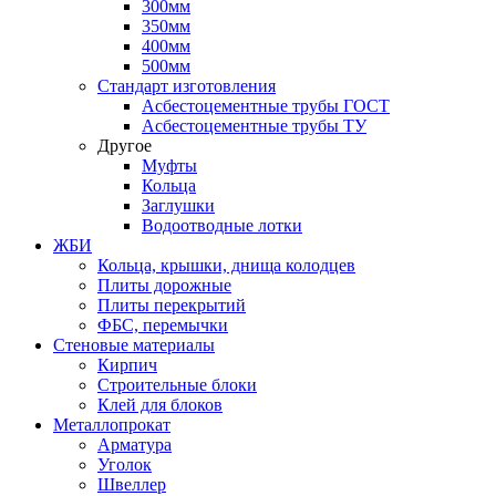
300мм
350мм
400мм
500мм
Стандарт изготовления
Асбестоцементные трубы ГОСТ
Асбестоцементные трубы ТУ
Другое
Муфты
Кольца
Заглушки
Водоотводные лотки
ЖБИ
Кольца, крышки, днища колодцев
Плиты дорожные
Плиты перекрытий
ФБС, перемычки
Стеновые материалы
Кирпич
Строительные блоки
Клей для блоков
Металлопрокат
Арматура
Уголок
Швеллер