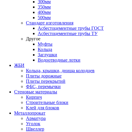
300мм
350мм
400мм
500мм
Стандарт изготовления
Асбестоцементные трубы ГОСТ
Асбестоцементные трубы ТУ
Другое
Муфты
Кольца
Заглушки
Водоотводные лотки
ЖБИ
Кольца, крышки, днища колодцев
Плиты дорожные
Плиты перекрытий
ФБС, перемычки
Стеновые материалы
Кирпич
Строительные блоки
Клей для блоков
Металлопрокат
Арматура
Уголок
Швеллер