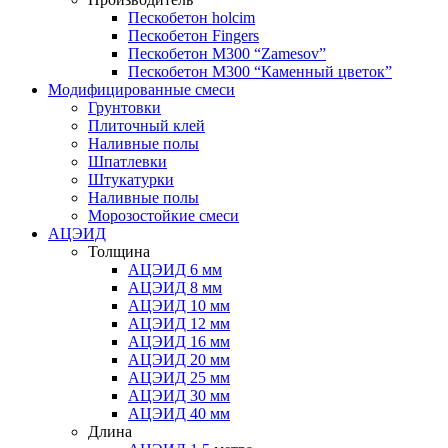
Пескобетон holcim
Пескобетон Fingers
Пескобетон М300 “Zamesov”
Пескобетон М300 “Каменный цветок”
Модифицированные смеси
Грунтовки
Плиточный клей
Наливные полы
Шпатлевки
Штукатурки
Наливные полы
Морозостойкие смеси
АЦЭИД
Толщина
АЦЭИД 6 мм
АЦЭИД 8 мм
АЦЭИД 10 мм
АЦЭИД 12 мм
АЦЭИД 16 мм
АЦЭИД 20 мм
АЦЭИД 25 мм
АЦЭИД 30 мм
АЦЭИД 40 мм
Длина