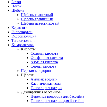
Бетон
Песок
Щебень
Щебень гранитный
Щебень гравийный
Щебень известняковый
Керамзит
Гипсокартон
Гидроизоляция
Теплоизоляция
Химреактивы
Кислоты
Соляная кислота
Фосфорная кислота
Азотная кислота
Серная кислота
Перекись водорода
Щёлочи
Аммиак водный
Каустическая сода
Гипохлорит натрия
Дезинфекция бассейнов
Перекись водорода для бассейна
Гипохлорит натрия для бассейна