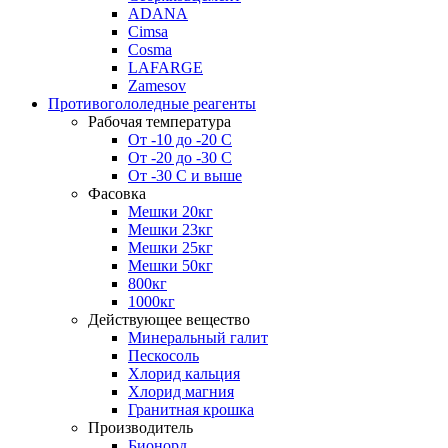
ADANA
Cimsa
Cosma
LAFARGE
Zamesov
Противогололедные реагенты
Рабочая температура
От -10 до -20 С
От -20 до -30 С
От -30 С и выше
Фасовка
Мешки 20кг
Мешки 23кг
Мешки 25кг
Мешки 50кг
800кг
1000кг
Действующее вещество
Минеральный галит
Пескосоль
Хлорид кальция
Хлорид магния
Гранитная крошка
Производитель
Бионорд