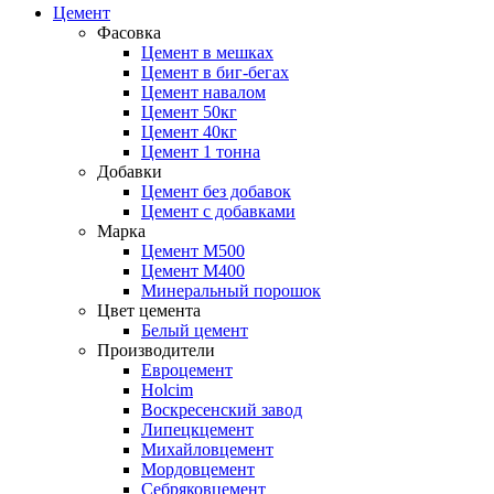
Цемент
Фасовка
Цемент в мешках
Цемент в биг-бегах
Цемент навалом
Цемент 50кг
Цемент 40кг
Цемент 1 тонна
Добавки
Цемент без добавок
Цемент с добавками
Марка
Цемент М500
Цемент М400
Минеральный порошок
Цвет цемента
Белый цемент
Производители
Евроцемент
Holcim
Воскресенский завод
Липецкцемент
Михайловцемент
Мордовцемент
Себряковцемент