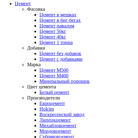
Цемент
Фасовка
Цемент в мешках
Цемент в биг-бегах
Цемент навалом
Цемент 50кг
Цемент 40кг
Цемент 1 тонна
Добавки
Цемент без добавок
Цемент с добавками
Марка
Цемент М500
Цемент М400
Минеральный порошок
Цвет цемента
Белый цемент
Производители
Евроцемент
Holcim
Воскресенский завод
Липецкцемент
Михайловцемент
Мордовцемент
Себряковцемент