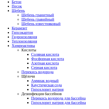
Бетон
Песок
Щебень
Щебень гранитный
Щебень гравийный
Щебень известняковый
Керамзит
Гипсокартон
Гидроизоляция
Теплоизоляция
Химреактивы
Кислоты
Соляная кислота
Фосфорная кислота
Азотная кислота
Серная кислота
Перекись водорода
Щёлочи
Аммиак водный
Каустическая сода
Гипохлорит натрия
Дезинфекция бассейнов
Перекись водорода для бассейна
Гипохлорит натрия для бассейна