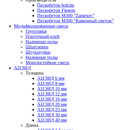
Пескобетон holcim
Пескобетон Fingers
Пескобетон М300 “Zamesov”
Пескобетон М300 “Каменный цветок”
Модифицированные смеси
Грунтовки
Плиточный клей
Наливные полы
Шпатлевки
Штукатурки
Наливные полы
Морозостойкие смеси
АЦЭИД
Толщина
АЦЭИД 6 мм
АЦЭИД 8 мм
АЦЭИД 10 мм
АЦЭИД 12 мм
АЦЭИД 16 мм
АЦЭИД 20 мм
АЦЭИД 25 мм
АЦЭИД 30 мм
АЦЭИД 40 мм
Длина