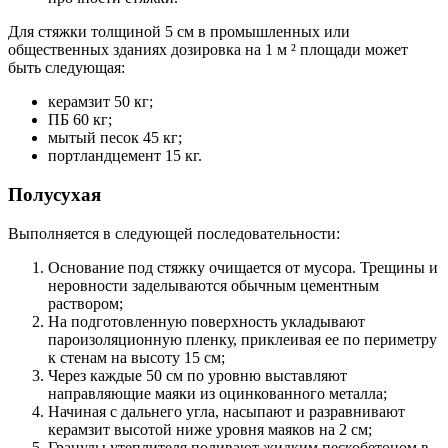
Для стяжки толщиной 5 см в промышленных или
общественных зданиях дозировка на 1 м ² площади может
быть следующая:
керамзит 50 кг;
ПБ 60 кг;
мытый песок 45 кг;
портландцемент 15 кг.
Полусухая
Выполняется в следующей последовательности:
Основание под стяжку очищается от мусора. Трещины и
неровности заделываются обычным цементным
раствором;
На подготовленную поверхность укладывают
пароизоляционную пленку, приклеивая ее по периметру
к стенам на высоту 15 см;
Через каждые 50 см по уровню выставляют
направляющие маяки из оцинкованного металла;
Начиная с дальнего угла, насыпают и разравнивают
керамзит высотой ниже уровня маяков на 2 см;
Гранулы утеплителя поливают жидким пескобетоном в