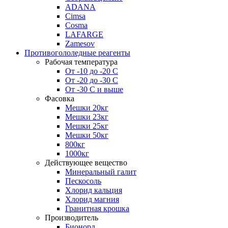
ADANA
Cimsa
Cosma
LAFARGE
Zamesov
Противогололедные реагенты
Рабочая температура
От -10 до -20 С
От -20 до -30 С
От -30 С и выше
Фасовка
Мешки 20кг
Мешки 23кг
Мешки 25кг
Мешки 50кг
800кг
1000кг
Действующее вещество
Минеральный галит
Пескосоль
Хлорид кальция
Хлорид магния
Гранитная крошка
Производитель
Бионорд