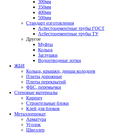
300мм
350мм
400мм
500мм
Стандарт изготовления
Асбестоцементные трубы ГОСТ
Асбестоцементные трубы ТУ
Другое
Муфты
Кольца
Заглушки
Водоотводные лотки
ЖБИ
Кольца, крышки, днища колодцев
Плиты дорожные
Плиты перекрытий
ФБС, перемычки
Стеновые материалы
Кирпич
Строительные блоки
Клей для блоков
Металлопрокат
Арматура
Уголок
Швеллер