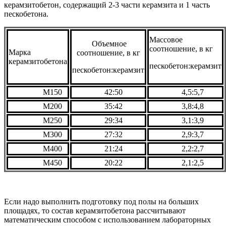
керамзитобетон, содержащий 2-3 части керамзита и 1 часть
пескобетона.
Массовое
Объемное
соотношение, в кг
Марка
соотношение, в кг
керамзитобетона
пескобетон:керамзит
пескобетон:керамзит
М150
42:50
4,5:5,7
М200
35:42
3,8:4,8
М250
29:34
3,1:3,9
М300
27:32
2,9:3,7
М400
21:24
2,2:2,7
М450
20:22
2,1:2,5
Если надо выполнить подготовку под полы на больших
площадях, то состав керамзитобетона рассчитывают
математическим способом с использованием лабораторных