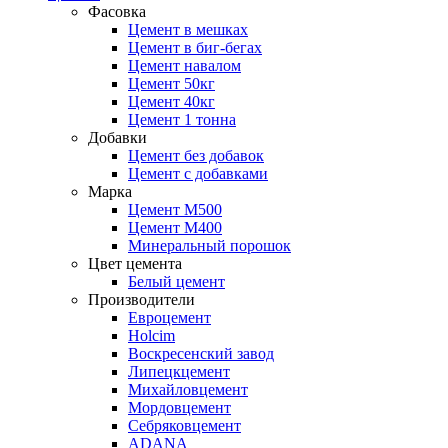
Фасовка
Цемент в мешках
Цемент в биг-бегах
Цемент навалом
Цемент 50кг
Цемент 40кг
Цемент 1 тонна
Добавки
Цемент без добавок
Цемент с добавками
Марка
Цемент М500
Цемент М400
Минеральный порошок
Цвет цемента
Белый цемент
Производители
Евроцемент
Holcim
Воскресенский завод
Липецкцемент
Михайловцемент
Мордовцемент
Себряковцемент
ADANA