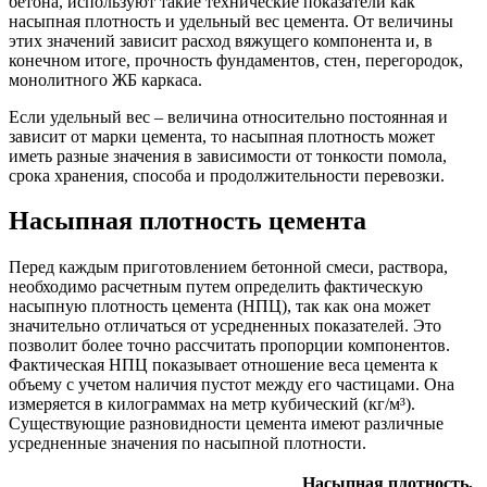
бетона, используют такие технические показатели как
насыпная плотность и удельный вес цемента. От величины
этих значений зависит расход вяжущего компонента и, в
конечном итоге, прочность фундаментов, стен, перегородок,
монолитного ЖБ каркаса.
Если удельный вес – величина относительно постоянная и
зависит от марки цемента, то насыпная плотность может
иметь разные значения в зависимости от тонкости помола,
срока хранения, способа и продолжительности перевозки.
Насыпная плотность цемента
Перед каждым приготовлением бетонной смеси, раствора,
необходимо расчетным путем определить фактическую
насыпную плотность цемента (НПЦ), так как она может
значительно отличаться от усредненных показателей. Это
позволит более точно рассчитать пропорции компонентов.
Фактическая НПЦ показывает отношение веса цемента к
объему с учетом наличия пустот между его частицами. Она
измеряется в килограммах на метр кубический (кг/м³).
Существующие разновидности цемента имеют различные
усредненные значения по насыпной плотности.
Насыпная плотность,