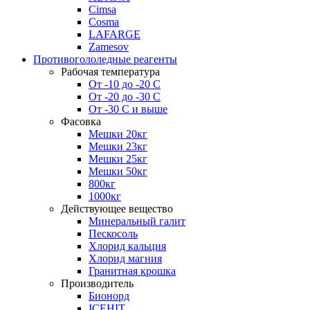
Cimsa
Cosma
LAFARGE
Zamesov
Противогололедные реагенты
Рабочая температура
От -10 до -20 С
От -20 до -30 С
От -30 С и выше
Фасовка
Мешки 20кг
Мешки 23кг
Мешки 25кг
Мешки 50кг
800кг
1000кг
Действующее вещество
Минеральный галит
Пескосоль
Хлорид кальция
Хлорид магния
Гранитная крошка
Производитель
Бионорд
ICEHIT