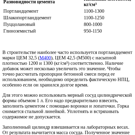
Разновидности цемента
кг/см
³
Портландцемент
1100-1300
Шлакопортландцемент
1100-1250
Пуццолановый
800-1000
Глиноземистый
950-1150
В строительстве наиболее часто используется портландцемент
марки ЦЕМ 32,5 (
М400
), ЦЕМ 42,5 (М500) с насыпной
плотностью 1200 и 1300 (кг/см³) соответственно. Наличие
добавок может несколько увеличить это значение. Чтобы
точно рассчитать пропорции бетонной смеси перед ее
использованием, необходимо определить фактическую НПЦ,
особенно если он хранился долгое время.
Для этого можно использовать мерный сосуд цилиндрической
формы объемом 1 л. Его надо предварительно взвесить,
заполнить цементом с помощью воронки и лопаточки. Горка
снимается стальной линейкой. Уплотнять и встряхивать
содержимое не допускается.
Заполненный цилиндр взвешивается на лабораторных весах.
От результата вычитается масса сосуда. Полученное значение