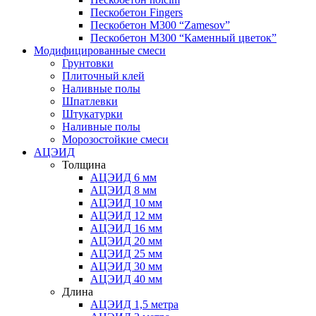
Пескобетон Fingers
Пескобетон М300 “Zamesov”
Пескобетон М300 “Каменный цветок”
Модифицированные смеси
Грунтовки
Плиточный клей
Наливные полы
Шпатлевки
Штукатурки
Наливные полы
Морозостойкие смеси
АЦЭИД
Толщина
АЦЭИД 6 мм
АЦЭИД 8 мм
АЦЭИД 10 мм
АЦЭИД 12 мм
АЦЭИД 16 мм
АЦЭИД 20 мм
АЦЭИД 25 мм
АЦЭИД 30 мм
АЦЭИД 40 мм
Длина
АЦЭИД 1,5 метра