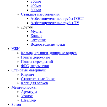
350мм
400мм
500мм
Стандарт изготовления
Асбестоцементные трубы ГОСТ
Асбестоцементные трубы ТУ
Другое
Муфты
Кольца
Заглушки
Водоотводные лотки
ЖБИ
Кольца, крышки, днища колодцев
Плиты дорожные
Плиты перекрытий
ФБС, перемычки
Стеновые материалы
Кирпич
Строительные блоки
Клей для блоков
Металлопрокат
Арматура
Уголок
Швеллер
Бетон