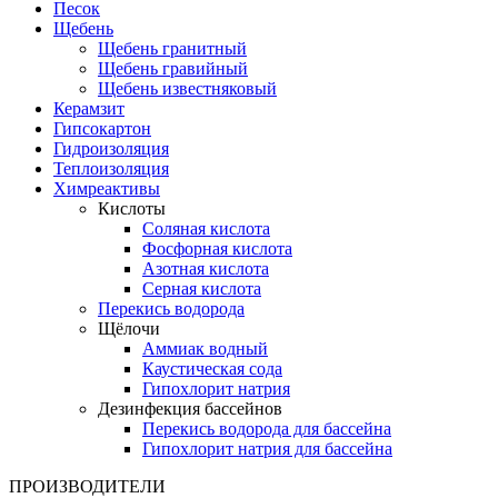
Песок
Щебень
Щебень гранитный
Щебень гравийный
Щебень известняковый
Керамзит
Гипсокартон
Гидроизоляция
Теплоизоляция
Химреактивы
Кислоты
Соляная кислота
Фосфорная кислота
Азотная кислота
Серная кислота
Перекись водорода
Щёлочи
Аммиак водный
Каустическая сода
Гипохлорит натрия
Дезинфекция бассейнов
Перекись водорода для бассейна
Гипохлорит натрия для бассейна
ПРОИЗВОДИТЕЛИ