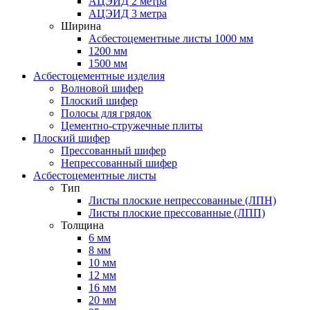
АЦЭИД 2 метра
АЦЭИД 3 метра
Ширина
Асбестоцементные листы 1000 мм
1200 мм
1500 мм
Асбестоцементные изделия
Волновой шифер
Плоский шифер
Полосы для грядок
Цементно-стружечные плиты
Плоский шифер
Прессованный шифер
Непрессованный шифер
Асбестоцементные листы
Тип
Листы плоские непрессованные (ЛПН)
Листы плоские прессованные (ЛПП)
Толщина
6 мм
8 мм
10 мм
12 мм
16 мм
20 мм