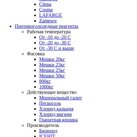
Cimsa
Cosma
LAFARGE
Zamesov
Противогололедные реагенты
Рабочая температура
От -10 до -20 С
От -20 до -30 С
От -30 С и выше
Фасовка
Мешки 20кг
Мешки 23кг
Мешки 25кг
Мешки 50кг
800кг
1000кг
Действующее вещество
Минеральный галит
Пескосоль
Хлорид кальция
Хлорид магния
Гранитная крошка
Производитель
Бионорд
ICEHIT