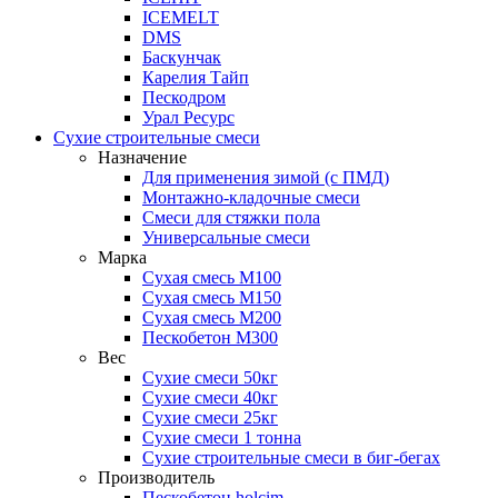
ICEMELT
DMS
Баскунчак
Карелия Тайп
Пескодром
Урал Ресурс
Сухие строительные смеси
Назначение
Для применения зимой (с ПМД)
Монтажно-кладочные смеси
Смеси для стяжки пола
Универсальные смеси
Марка
Сухая смесь М100
Сухая смесь М150
Сухая смесь М200
Пескобетон М300
Вес
Сухие смеси 50кг
Сухие смеси 40кг
Сухие смеси 25кг
Сухие смеси 1 тонна
Сухие строительные смеси в биг-бегах
Производитель
Пескобетон holcim