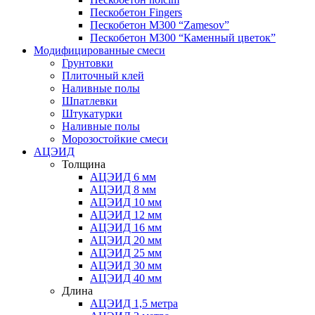
Пескобетон Fingers
Пескобетон М300 “Zamesov”
Пескобетон М300 “Каменный цветок”
Модифицированные смеси
Грунтовки
Плиточный клей
Наливные полы
Шпатлевки
Штукатурки
Наливные полы
Морозостойкие смеси
АЦЭИД
Толщина
АЦЭИД 6 мм
АЦЭИД 8 мм
АЦЭИД 10 мм
АЦЭИД 12 мм
АЦЭИД 16 мм
АЦЭИД 20 мм
АЦЭИД 25 мм
АЦЭИД 30 мм
АЦЭИД 40 мм
Длина
АЦЭИД 1,5 метра