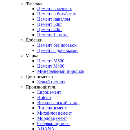
Фасовка
Цемент в мешках
Цемент в биг-бегах
Цемент навалом
Цемент 50кг
Цемент 40кг
Цемент 1 тонна
Добавки
Цемент без добавок
Цемент с добавками
Марка
Цемент М500
Цемент М400
Минеральный порошок
Цвет цемента
Белый цемент
Производители
Евроцемент
Holcim
Воскресенский завод
Липецкцемент
Михайловцемент
Мордовцемент
Себряковцемент
ADANA