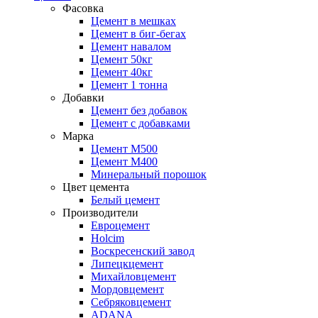
Фасовка
Цемент в мешках
Цемент в биг-бегах
Цемент навалом
Цемент 50кг
Цемент 40кг
Цемент 1 тонна
Добавки
Цемент без добавок
Цемент с добавками
Марка
Цемент М500
Цемент М400
Минеральный порошок
Цвет цемента
Белый цемент
Производители
Евроцемент
Holcim
Воскресенский завод
Липецкцемент
Михайловцемент
Мордовцемент
Себряковцемент
ADANA