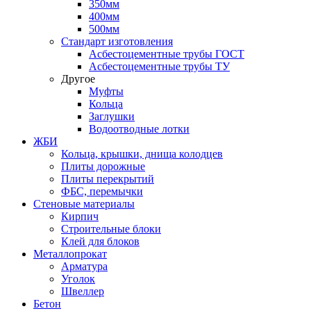
350мм
400мм
500мм
Стандарт изготовления
Асбестоцементные трубы ГОСТ
Асбестоцементные трубы ТУ
Другое
Муфты
Кольца
Заглушки
Водоотводные лотки
ЖБИ
Кольца, крышки, днища колодцев
Плиты дорожные
Плиты перекрытий
ФБС, перемычки
Стеновые материалы
Кирпич
Строительные блоки
Клей для блоков
Металлопрокат
Арматура
Уголок
Швеллер
Бетон