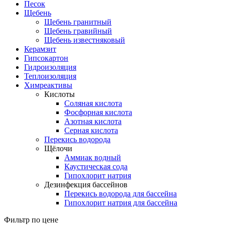
Песок
Щебень
Щебень гранитный
Щебень гравийный
Щебень известняковый
Керамзит
Гипсокартон
Гидроизоляция
Теплоизоляция
Химреактивы
Кислоты
Соляная кислота
Фосфорная кислота
Азотная кислота
Серная кислота
Перекись водорода
Щёлочи
Аммиак водный
Каустическая сода
Гипохлорит натрия
Дезинфекция бассейнов
Перекись водорода для бассейна
Гипохлорит натрия для бассейна
Фильтр по цене