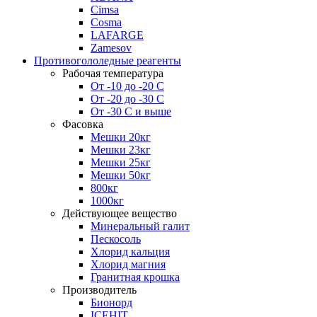
Cimsa
Cosma
LAFARGE
Zamesov
Противогололедные реагенты
Рабочая температура
От -10 до -20 С
От -20 до -30 С
От -30 С и выше
Фасовка
Мешки 20кг
Мешки 23кг
Мешки 25кг
Мешки 50кг
800кг
1000кг
Действующее вещество
Минеральный галит
Пескосоль
Хлорид кальция
Хлорид магния
Гранитная крошка
Производитель
Бионорд
ICEHIT