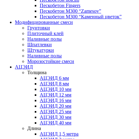
Пескобетон Fingers
Пескобетон М300 “Zamesov”
Пескобетон М300 “Каменный цветок”
Модифицированные смеси
Грунтовки
Плиточный клей
Наливные полы
Шпатлевки
Штукатурки
Наливные полы
Морозостойкие смеси
АЦЭИД
Толщина
АЦЭИД 6 мм
АЦЭИД 8 мм
АЦЭИД 10 мм
АЦЭИД 12 мм
АЦЭИД 16 мм
АЦЭИД 20 мм
АЦЭИД 25 мм
АЦЭИД 30 мм
АЦЭИД 40 мм
Длина
АЦЭИД 1,5 метра