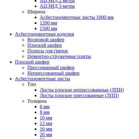
АЦЭИД 2 метра
АЦЭИД 3 метра
Ширина
Асбестоцементные листы 1000 мм
1200 мм
1500 мм
Асбестоцементные изделия
Волновой шифер
Плоский шифер
Полосы для грядок
Цементно-стружечные плиты
Плоский шифер
Прессованный шифер
Непрессованный шифер
Асбестоцементные листы
Тип
Листы плоские непрессованные (ЛПН)
Листы плоские прессованные (ЛПП)
Толщина
6 мм
8 мм
10 мм
12 мм
16 мм
20 мм