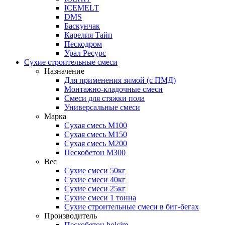
ICEMELT
DMS
Баскунчак
Карелия Тайп
Пескодром
Урал Ресурс
Сухие строительные смеси
Назначение
Для применения зимой (с ПМД)
Монтажно-кладочные смеси
Смеси для стяжки пола
Универсальные смеси
Марка
Сухая смесь М100
Сухая смесь М150
Сухая смесь М200
Пескобетон М300
Вес
Сухие смеси 50кг
Сухие смеси 40кг
Сухие смеси 25кг
Сухие смеси 1 тонна
Сухие строительные смеси в биг-бегах
Производитель
Пескобетон holcim