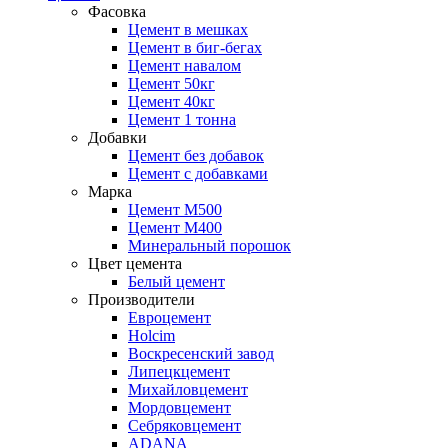
Фасовка
Цемент в мешках
Цемент в биг-бегах
Цемент навалом
Цемент 50кг
Цемент 40кг
Цемент 1 тонна
Добавки
Цемент без добавок
Цемент с добавками
Марка
Цемент М500
Цемент М400
Минеральный порошок
Цвет цемента
Белый цемент
Производители
Евроцемент
Holcim
Воскресенский завод
Липецкцемент
Михайловцемент
Мордовцемент
Себряковцемент
ADANA