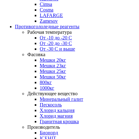
Cimsa
Cosma
LAFARGE
Zamesov
Противогололедные реагенты
Рабочая температура
От -10 до -20 С
От -20 до -30 С
От -30 С и выше
Фасовка
Мешки 20кг
Мешки 23кг
Мешки 25кг
Мешки 50кг
800кг
1000кг
Действующее вещество
Минеральный галит
Пескосоль
Хлорид кальция
Хлорид магния
Гранитная крошка
Производитель
Бионорд
ICEHIT