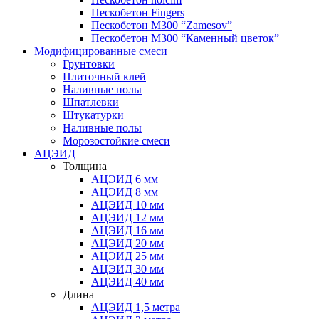
Пескобетон Fingers
Пескобетон М300 “Zamesov”
Пескобетон М300 “Каменный цветок”
Модифицированные смеси
Грунтовки
Плиточный клей
Наливные полы
Шпатлевки
Штукатурки
Наливные полы
Морозостойкие смеси
АЦЭИД
Толщина
АЦЭИД 6 мм
АЦЭИД 8 мм
АЦЭИД 10 мм
АЦЭИД 12 мм
АЦЭИД 16 мм
АЦЭИД 20 мм
АЦЭИД 25 мм
АЦЭИД 30 мм
АЦЭИД 40 мм
Длина
АЦЭИД 1,5 метра