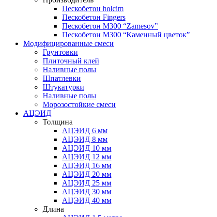
Пескобетон holcim
Пескобетон Fingers
Пескобетон М300 “Zamesov”
Пескобетон М300 “Каменный цветок”
Модифицированные смеси
Грунтовки
Плиточный клей
Наливные полы
Шпатлевки
Штукатурки
Наливные полы
Морозостойкие смеси
АЦЭИД
Толщина
АЦЭИД 6 мм
АЦЭИД 8 мм
АЦЭИД 10 мм
АЦЭИД 12 мм
АЦЭИД 16 мм
АЦЭИД 20 мм
АЦЭИД 25 мм
АЦЭИД 30 мм
АЦЭИД 40 мм
Длина