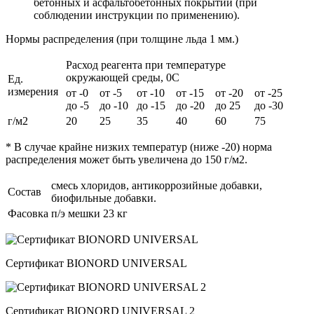
бетонных и асфальтобетонных покрытий (при
соблюдении инструкции по применению).
Нормы распределения (при толщине льда 1 мм.)
Расход реагента при температуре
окружающей среды, 0С
Ед.
измерения
от -0
от -5
от -10
от -15
от -20
от -25
до -5
до -10
до -15
до -20
до 25
до -30
г/м2
20
25
35
40
60
75
* В случае крайне низких температур (ниже -20) норма
распределения может быть увеличена до 150 г/м2.
смесь хлоридов, антикоррозийные добавки,
Состав
биофильные добавки.
Фасовка
п/э мешки 23 кг
Сертификат BIONORD UNIVERSAL
Сертификат BIONORD UNIVERSAL 2