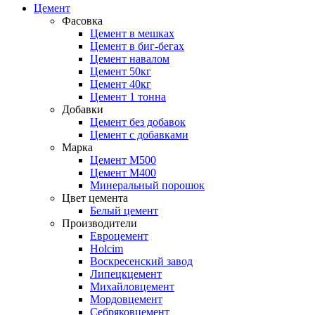
Цемент
Фасовка
Цемент в мешках
Цемент в биг-бегах
Цемент навалом
Цемент 50кг
Цемент 40кг
Цемент 1 тонна
Добавки
Цемент без добавок
Цемент с добавками
Марка
Цемент М500
Цемент М400
Минеральный порошок
Цвет цемента
Белый цемент
Производители
Евроцемент
Holcim
Воскресенский завод
Липецкцемент
Михайловцемент
Мордовцемент
Себряковцемент