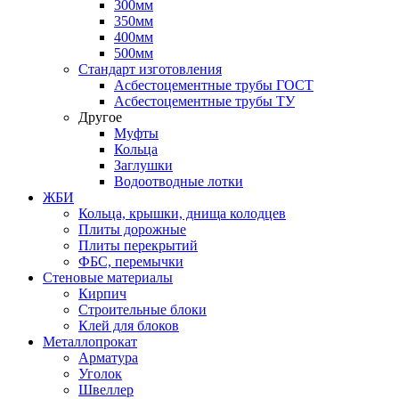
300мм
350мм
400мм
500мм
Стандарт изготовления
Асбестоцементные трубы ГОСТ
Асбестоцементные трубы ТУ
Другое
Муфты
Кольца
Заглушки
Водоотводные лотки
ЖБИ
Кольца, крышки, днища колодцев
Плиты дорожные
Плиты перекрытий
ФБС, перемычки
Стеновые материалы
Кирпич
Строительные блоки
Клей для блоков
Металлопрокат
Арматура
Уголок
Швеллер