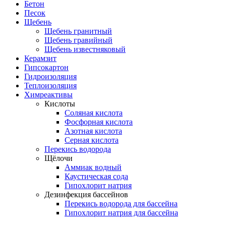
Бетон
Песок
Щебень
Щебень гранитный
Щебень гравийный
Щебень известняковый
Керамзит
Гипсокартон
Гидроизоляция
Теплоизоляция
Химреактивы
Кислоты
Соляная кислота
Фосфорная кислота
Азотная кислота
Серная кислота
Перекись водорода
Щёлочи
Аммиак водный
Каустическая сода
Гипохлорит натрия
Дезинфекция бассейнов
Перекись водорода для бассейна
Гипохлорит натрия для бассейна