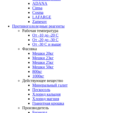
ADANA
Cimsa
Cosma
LAFARGE
Zamesov
Противогололедные реагенты
Рабочая температура
От -10 до -20 С
От -20 до -30 С
От -30 С и выше
Фасовка
Мешки 20кг
Мешки 23кг
Мешки 25кг
Мешки 50кг
800кг
1000кг
Действующее вещество
Минеральный галит
Пескосоль
Хлорид кальция
Хлорид магния
Гранитная крошка
Производитель
Бионорд