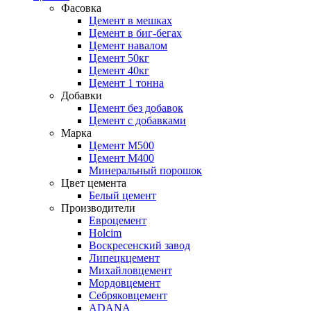
Фасовка
Цемент в мешках
Цемент в биг-бегах
Цемент навалом
Цемент 50кг
Цемент 40кг
Цемент 1 тонна
Добавки
Цемент без добавок
Цемент с добавками
Марка
Цемент М500
Цемент М400
Минеральный порошок
Цвет цемента
Белый цемент
Производители
Евроцемент
Holcim
Воскресенский завод
Липецкцемент
Михайловцемент
Мордовцемент
Себряковцемент
ADANA