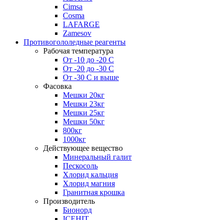
Cimsa
Cosma
LAFARGE
Zamesov
Противогололедные реагенты
Рабочая температура
От -10 до -20 С
От -20 до -30 С
От -30 С и выше
Фасовка
Мешки 20кг
Мешки 23кг
Мешки 25кг
Мешки 50кг
800кг
1000кг
Действующее вещество
Минеральный галит
Пескосоль
Хлорид кальция
Хлорид магния
Гранитная крошка
Производитель
Бионорд
ICEHIT