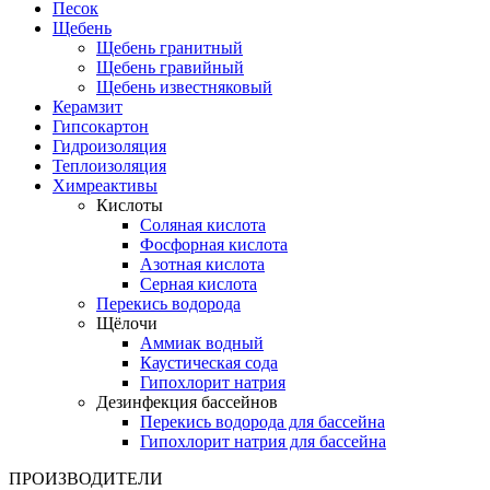
Песок
Щебень
Щебень гранитный
Щебень гравийный
Щебень известняковый
Керамзит
Гипсокартон
Гидроизоляция
Теплоизоляция
Химреактивы
Кислоты
Соляная кислота
Фосфорная кислота
Азотная кислота
Серная кислота
Перекись водорода
Щёлочи
Аммиак водный
Каустическая сода
Гипохлорит натрия
Дезинфекция бассейнов
Перекись водорода для бассейна
Гипохлорит натрия для бассейна
ПРОИЗВОДИТЕЛИ