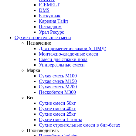
ICEMELT
DMS
Баскунчак
Карелия Тайп
Пескодром
Урал Ресурс
Сухие строительные смеси
Назначение
Для применения зимой (с ПМД)
Монтажно-кладочные смеси
Смеси для стяжки пола
Универсальные смеси
Марка
Сухая смесь М100
Сухая смесь М150
Сухая смесь М200
Пескобетон М300
Вес
Сухие смеси 50кг
Сухие смеси 40кг
Сухие смеси 25кг
Сухие смеси 1 тонна
Сухие строительные смеси в биг-бегах
Производитель
Пескобетон holcim