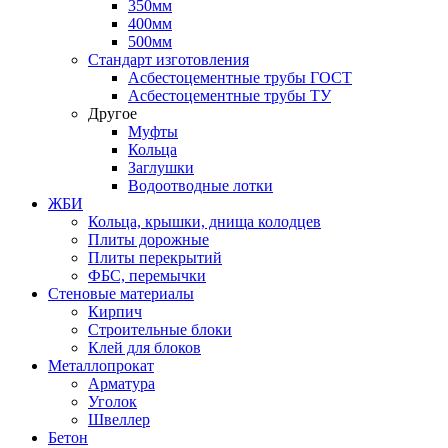
350мм
400мм
500мм
Стандарт изготовления
Асбестоцементные трубы ГОСТ
Асбестоцементные трубы ТУ
Другое
Муфты
Кольца
Заглушки
Водоотводные лотки
ЖБИ
Кольца, крышки, днища колодцев
Плиты дорожные
Плиты перекрытий
ФБС, перемычки
Стеновые материалы
Кирпич
Строительные блоки
Клей для блоков
Металлопрокат
Арматура
Уголок
Швеллер
Бетон