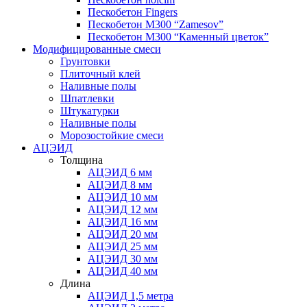
Пескобетон Fingers
Пескобетон М300 “Zamesov”
Пескобетон М300 “Каменный цветок”
Модифицированные смеси
Грунтовки
Плиточный клей
Наливные полы
Шпатлевки
Штукатурки
Наливные полы
Морозостойкие смеси
АЦЭИД
Толщина
АЦЭИД 6 мм
АЦЭИД 8 мм
АЦЭИД 10 мм
АЦЭИД 12 мм
АЦЭИД 16 мм
АЦЭИД 20 мм
АЦЭИД 25 мм
АЦЭИД 30 мм
АЦЭИД 40 мм
Длина
АЦЭИД 1,5 метра