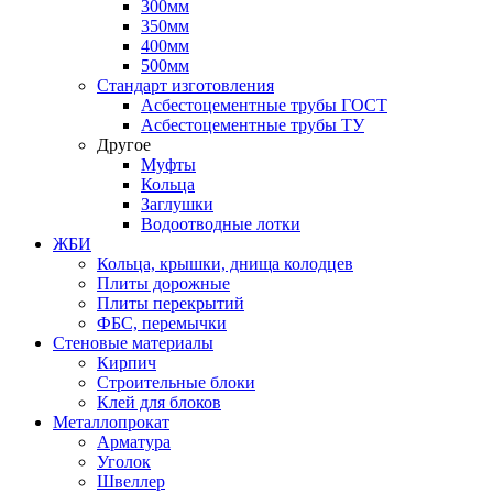
300мм
350мм
400мм
500мм
Стандарт изготовления
Асбестоцементные трубы ГОСТ
Асбестоцементные трубы ТУ
Другое
Муфты
Кольца
Заглушки
Водоотводные лотки
ЖБИ
Кольца, крышки, днища колодцев
Плиты дорожные
Плиты перекрытий
ФБС, перемычки
Стеновые материалы
Кирпич
Строительные блоки
Клей для блоков
Металлопрокат
Арматура
Уголок
Швеллер