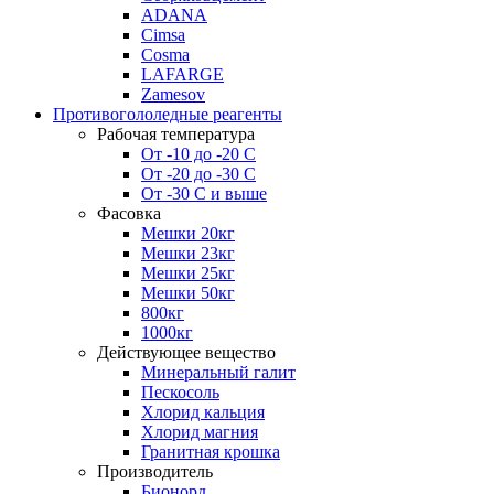
ADANA
Cimsa
Cosma
LAFARGE
Zamesov
Противогололедные реагенты
Рабочая температура
От -10 до -20 С
От -20 до -30 С
От -30 С и выше
Фасовка
Мешки 20кг
Мешки 23кг
Мешки 25кг
Мешки 50кг
800кг
1000кг
Действующее вещество
Минеральный галит
Пескосоль
Хлорид кальция
Хлорид магния
Гранитная крошка
Производитель
Бионорд