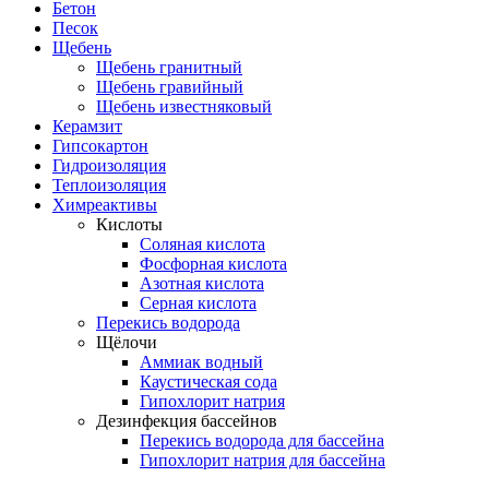
Бетон
Песок
Щебень
Щебень гранитный
Щебень гравийный
Щебень известняковый
Керамзит
Гипсокартон
Гидроизоляция
Теплоизоляция
Химреактивы
Кислоты
Соляная кислота
Фосфорная кислота
Азотная кислота
Серная кислота
Перекись водорода
Щёлочи
Аммиак водный
Каустическая сода
Гипохлорит натрия
Дезинфекция бассейнов
Перекись водорода для бассейна
Гипохлорит натрия для бассейна