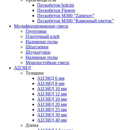
Пескобетон holcim
Пескобетон Fingers
Пескобетон М300 “Zamesov”
Пескобетон М300 “Каменный цветок”
Модифицированные смеси
Грунтовки
Плиточный клей
Наливные полы
Шпатлевки
Штукатурки
Наливные полы
Морозостойкие смеси
АЦЭИД
Толщина
АЦЭИД 6 мм
АЦЭИД 8 мм
АЦЭИД 10 мм
АЦЭИД 12 мм
АЦЭИД 16 мм
АЦЭИД 20 мм
АЦЭИД 25 мм
АЦЭИД 30 мм
АЦЭИД 40 мм
Длина