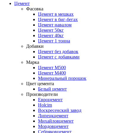
Цемент
Фасовка
Цемент в мешках
Цемент в биг-бегах
Цемент навалом
Цемент 50кг
Цемент 40кг
Цемент 1 тонна
Добавки
Цемент без добавок
Цемент с добавками
Марка
Цемент М500
Цемент М400
Минеральный порошок
Цвет цемента
Белый цемент
Производители
Евроцемент
Holcim
Воскресенский завод
Липецкцемент
Михайловцемент
Мордовцемент
Себряковцемент