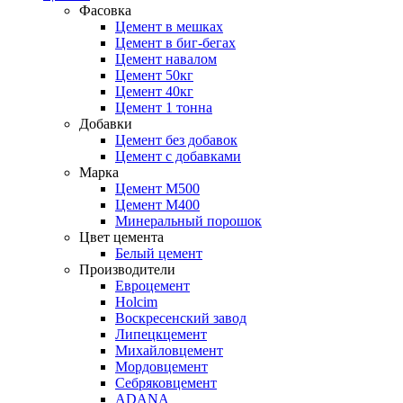
Фасовка
Цемент в мешках
Цемент в биг-бегах
Цемент навалом
Цемент 50кг
Цемент 40кг
Цемент 1 тонна
Добавки
Цемент без добавок
Цемент с добавками
Марка
Цемент М500
Цемент М400
Минеральный порошок
Цвет цемента
Белый цемент
Производители
Евроцемент
Holcim
Воскресенский завод
Липецкцемент
Михайловцемент
Мордовцемент
Себряковцемент
ADANA