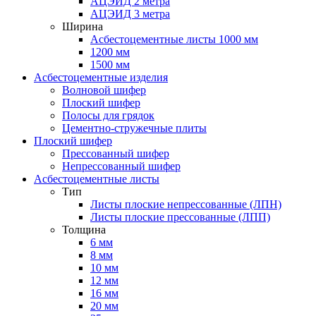
АЦЭИД 2 метра
АЦЭИД 3 метра
Ширина
Асбестоцементные листы 1000 мм
1200 мм
1500 мм
Асбестоцементные изделия
Волновой шифер
Плоский шифер
Полосы для грядок
Цементно-стружечные плиты
Плоский шифер
Прессованный шифер
Непрессованный шифер
Асбестоцементные листы
Тип
Листы плоские непрессованные (ЛПН)
Листы плоские прессованные (ЛПП)
Толщина
6 мм
8 мм
10 мм
12 мм
16 мм
20 мм