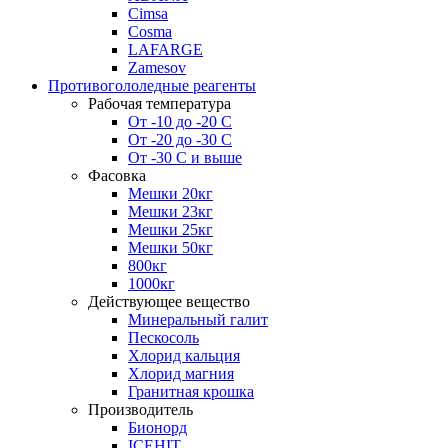
Cimsa
Cosma
LAFARGE
Zamesov
Противогололедные реагенты
Рабочая температура
От -10 до -20 С
От -20 до -30 С
От -30 С и выше
Фасовка
Мешки 20кг
Мешки 23кг
Мешки 25кг
Мешки 50кг
800кг
1000кг
Действующее вещество
Минеральный галит
Пескосоль
Хлорид кальция
Хлорид магния
Гранитная крошка
Производитель
Бионорд
ICEHIT