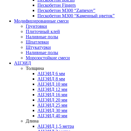
Пескобетон Fingers
Пескобетон М300 “Zamesov”
Пескобетон М300 “Каменный цветок”
Модифицированные смеси
Грунтовки
Плиточный клей
Наливные полы
Шпатлевки
Штукатурки
Наливные полы
Морозостойкие смеси
АЦЭИД
Толщина
АЦЭИД 6 мм
АЦЭИД 8 мм
АЦЭИД 10 мм
АЦЭИД 12 мм
АЦЭИД 16 мм
АЦЭИД 20 мм
АЦЭИД 25 мм
АЦЭИД 30 мм
АЦЭИД 40 мм
Длина
АЦЭИД 1,5 метра