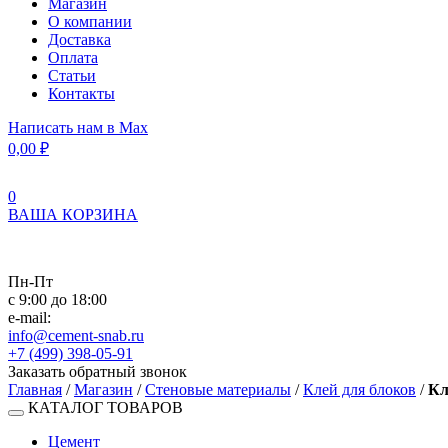
Магазин
О компании
Доставка
Оплата
Статьи
Контакты
Написать нам в Max
0,00
₽
0
ВАША КОРЗИНА
Пн-Пт
с 9:00 до 18:00
e-mail:
info@cement-snab.ru
+7 (499) 398-05-91
Заказать обратный звонок
Главная
/
Магазин
/
Стеновые материалы
/
Клей для блоков
/
Кл
КАТАЛОГ ТОВАРОВ
Цемент