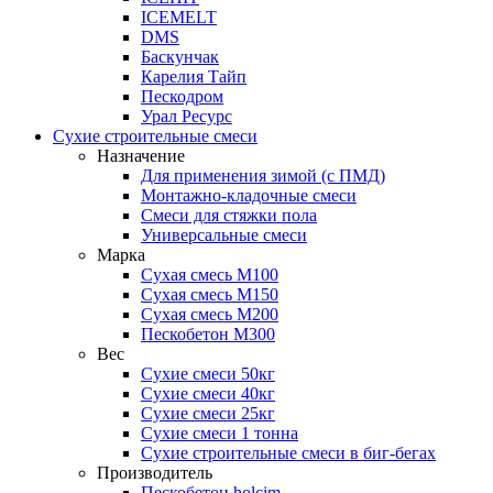
ICEMELT
DMS
Баскунчак
Карелия Тайп
Пескодром
Урал Ресурс
Сухие строительные смеси
Назначение
Для применения зимой (с ПМД)
Монтажно-кладочные смеси
Смеси для стяжки пола
Универсальные смеси
Марка
Сухая смесь М100
Сухая смесь М150
Сухая смесь М200
Пескобетон М300
Вес
Сухие смеси 50кг
Сухие смеси 40кг
Сухие смеси 25кг
Сухие смеси 1 тонна
Сухие строительные смеси в биг-бегах
Производитель
Пескобетон holcim