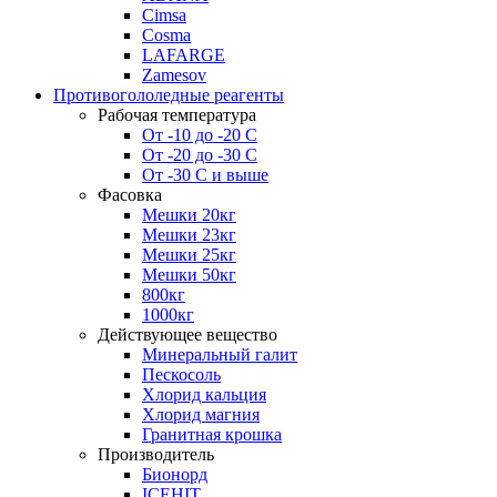
Cimsa
Cosma
LAFARGE
Zamesov
Противогололедные реагенты
Рабочая температура
От -10 до -20 С
От -20 до -30 С
От -30 С и выше
Фасовка
Мешки 20кг
Мешки 23кг
Мешки 25кг
Мешки 50кг
800кг
1000кг
Действующее вещество
Минеральный галит
Пескосоль
Хлорид кальция
Хлорид магния
Гранитная крошка
Производитель
Бионорд
ICEHIT