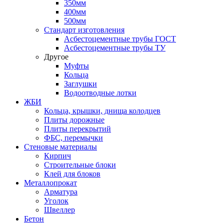
350мм
400мм
500мм
Стандарт изготовления
Асбестоцементные трубы ГОСТ
Асбестоцементные трубы ТУ
Другое
Муфты
Кольца
Заглушки
Водоотводные лотки
ЖБИ
Кольца, крышки, днища колодцев
Плиты дорожные
Плиты перекрытий
ФБС, перемычки
Стеновые материалы
Кирпич
Строительные блоки
Клей для блоков
Металлопрокат
Арматура
Уголок
Швеллер
Бетон