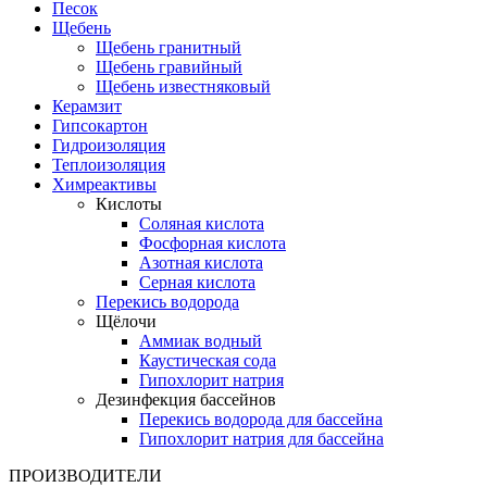
Песок
Щебень
Щебень гранитный
Щебень гравийный
Щебень известняковый
Керамзит
Гипсокартон
Гидроизоляция
Теплоизоляция
Химреактивы
Кислоты
Соляная кислота
Фосфорная кислота
Азотная кислота
Серная кислота
Перекись водорода
Щёлочи
Аммиак водный
Каустическая сода
Гипохлорит натрия
Дезинфекция бассейнов
Перекись водорода для бассейна
Гипохлорит натрия для бассейна
ПРОИЗВОДИТЕЛИ