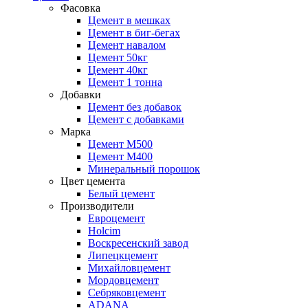
Фасовка
Цемент в мешках
Цемент в биг-бегах
Цемент навалом
Цемент 50кг
Цемент 40кг
Цемент 1 тонна
Добавки
Цемент без добавок
Цемент с добавками
Марка
Цемент М500
Цемент М400
Минеральный порошок
Цвет цемента
Белый цемент
Производители
Евроцемент
Holcim
Воскресенский завод
Липецкцемент
Михайловцемент
Мордовцемент
Себряковцемент
ADANA