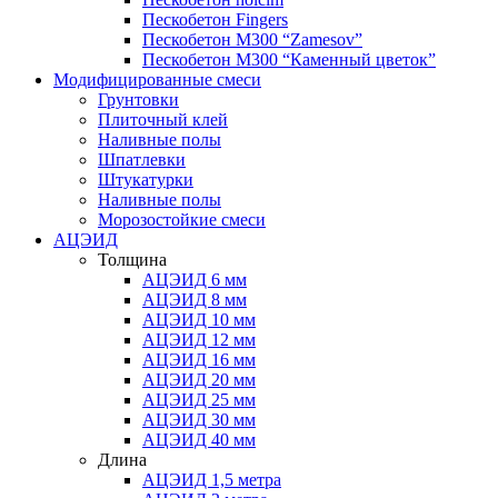
Пескобетон Fingers
Пескобетон М300 “Zamesov”
Пескобетон М300 “Каменный цветок”
Модифицированные смеси
Грунтовки
Плиточный клей
Наливные полы
Шпатлевки
Штукатурки
Наливные полы
Морозостойкие смеси
АЦЭИД
Толщина
АЦЭИД 6 мм
АЦЭИД 8 мм
АЦЭИД 10 мм
АЦЭИД 12 мм
АЦЭИД 16 мм
АЦЭИД 20 мм
АЦЭИД 25 мм
АЦЭИД 30 мм
АЦЭИД 40 мм
Длина
АЦЭИД 1,5 метра