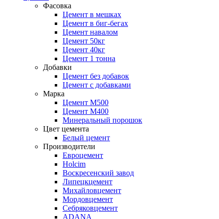
Фасовка
Цемент в мешках
Цемент в биг-бегах
Цемент навалом
Цемент 50кг
Цемент 40кг
Цемент 1 тонна
Добавки
Цемент без добавок
Цемент с добавками
Марка
Цемент М500
Цемент М400
Минеральный порошок
Цвет цемента
Белый цемент
Производители
Евроцемент
Holcim
Воскресенский завод
Липецкцемент
Михайловцемент
Мордовцемент
Себряковцемент
ADANA