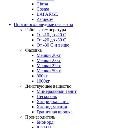
Cimsa
Cosma
LAFARGE
Zamesov
Противогололедные реагенты
Рабочая температура
От -10 до -20 С
От -20 до -30 С
От -30 С и выше
Фасовка
Мешки 20кг
Мешки 23кг
Мешки 25кг
Мешки 50кг
800кг
1000кг
Действующее вещество
Минеральный галит
Пескосоль
Хлорид кальция
Хлорид магния
Гранитная крошка
Производитель
Бионорд
ICEHIT