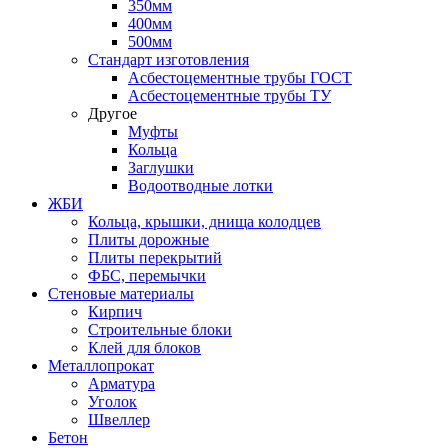
350мм
400мм
500мм
Стандарт изготовления
Асбестоцементные трубы ГОСТ
Асбестоцементные трубы ТУ
Другое
Муфты
Кольца
Заглушки
Водоотводные лотки
ЖБИ
Кольца, крышки, днища колодцев
Плиты дорожные
Плиты перекрытий
ФБС, перемычки
Стеновые материалы
Кирпич
Строительные блоки
Клей для блоков
Металлопрокат
Арматура
Уголок
Швеллер
Бетон