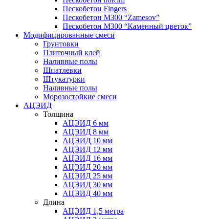
Пескобетон Fingers
Пескобетон М300 “Zamesov”
Пескобетон М300 “Каменный цветок”
Модифицированные смеси
Грунтовки
Плиточный клей
Наливные полы
Шпатлевки
Штукатурки
Наливные полы
Морозостойкие смеси
АЦЭИД
Толщина
АЦЭИД 6 мм
АЦЭИД 8 мм
АЦЭИД 10 мм
АЦЭИД 12 мм
АЦЭИД 16 мм
АЦЭИД 20 мм
АЦЭИД 25 мм
АЦЭИД 30 мм
АЦЭИД 40 мм
Длина
АЦЭИД 1,5 метра