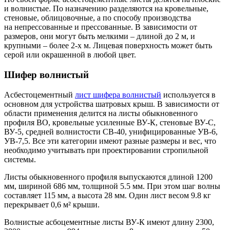
и волнистые. По назначению разделяются на кровельные,
стеновые, облицовочные, а по способу производства
на непрессованные и прессованные. В зависимости от
размеров, они могут быть мелкими – длиной до 2 м, и
крупными – более 2-х м. Лицевая поверхность может быть
серой или окрашенной в любой цвет.
Шифер волнистый
Асбестоцементный
лист шифера волнистый
используется в
основном для устройства шатровых крыш. В зависимости от
области применения делится на листы обыкновенного
профиля ВО, кровельные усиленные ВУ-К, стеновые ВУ-С,
ВУ-5, средней волнистости СВ-40, унифицированные УВ-6,
УВ-7,5. Все эти категории имеют разные размеры и вес, что
необходимо учитывать при проектировании стропильной
системы.
Листы обыкновенного профиля выпускаются длиной 1200
мм, шириной 686 мм, толщиной 5.5 мм. При этом шаг волны
составляет 115 мм, а высота 28 мм. Один лист весом 9.8 кг
перекрывает 0,6 м² крыши.
Волнистые асбоцементные листы ВУ-К имеют длину 2300,