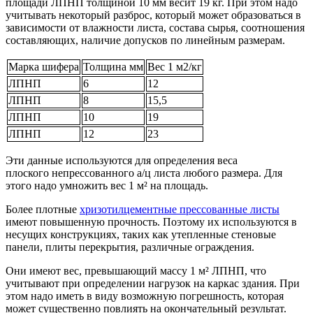
площади ЛПНП толщиной 10 мм весит 19 кг. При этом надо
учитывать некоторый разброс, который может образоваться в
зависимости от влажности листа, состава сырья, соотношения
составляющих, наличие допусков по линейным размерам.
Марка шифера
Толщина мм
Вес 1 м2/кг
ЛПНП
6
12
ЛПНП
8
15,5
ЛПНП
10
19
ЛПНП
12
23
Эти данные используются для определения веса
плоского непрессованного а/ц листа любого размера. Для
этого надо умножить вес 1 м² на площадь.
Более плотные
хризотилцементные прессованные листы
имеют повышенную прочность. Поэтому их используются в
несущих конструкциях, таких как утепленные стеновые
панели, плиты перекрытия, различные ограждения.
Они имеют вес, превышающий массу 1 м² ЛПНП, что
учитывают при определении нагрузок на каркас здания. При
этом надо иметь в виду возможную погрешность, которая
может существенно повлиять на окончательный результат.