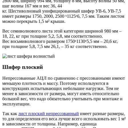
2800 мм, ширину 994 мм, толщину 8 мм, высоту волны 50 мм,
шаг волны 167 мм и вес 36, 44
кг. Шестиволновый унифицированный шифер УВ-6, УВ-7,5
имеет размеры 1750, 2000, 2500 ˣ1125ˣ6, 7,5 мм. Таким листом
можно перекрыть 1,5 м² крыши.
Вес семиволнового листа этой категории шириной 980 мм –
18, 22, кг при толщине 5,2, 5,8, мм соответственно.
Вес восьмиволнового размером 1750ˣ1130ˣ5,5 мм – 20,6 кг,
при толщине 5,8, 7,5 мм 26,1, – 35 кг соответственно.
Шифер плоский
Непрессованные АЦЛ по сравнению с прессованными имеют
меньшую плотность и массу. Поэтому используются в
конструкциях испытывающих небольшие нагрузки. Тем не
менее в зависимости от размера, могут иметь относительно
большой вес, что надо обязательно учитывать при монтаже и
эксплуатации.
Так как
лист плоский непрессованный
имеет разные размеры,
то для определения его веса лучше всего использовать вес 1 м²
в зависимости от толщины. Например, единица