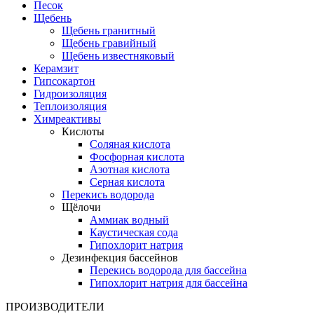
Песок
Щебень
Щебень гранитный
Щебень гравийный
Щебень известняковый
Керамзит
Гипсокартон
Гидроизоляция
Теплоизоляция
Химреактивы
Кислоты
Соляная кислота
Фосфорная кислота
Азотная кислота
Серная кислота
Перекись водорода
Щёлочи
Аммиак водный
Каустическая сода
Гипохлорит натрия
Дезинфекция бассейнов
Перекись водорода для бассейна
Гипохлорит натрия для бассейна
ПРОИЗВОДИТЕЛИ