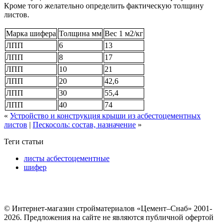
Кроме того желательно определить фактическую толщину
листов.
Марка шифера
Толщина мм
Вес 1 м2/кг
ЛПП
6
13
ЛПП
8
17
ЛПП
10
21
ЛПП
20
42,6
ЛПП
30
55,4
ЛПП
40
74
«
Устройство и конструкция крыши из асбестоцементных
листов
|
Пескосоль: состав, назначение
»
Теги статьи
листы асбестоцементные
шифер
© Интернет-магазин стройматериалов «Цемент–Снаб» 2001-
2026. Предложения на сайте не являются публичной офертой