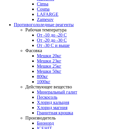
Cimsa
Cosma
LAFARGE
Zamesov
Противогололедные реагенты
Рабочая температура
От -10 до -20 С
От -20 до -30 С
От -30 С и выше
Фасовка
Мешки 20кг
Мешки 23кг
Мешки 25кг
Мешки 50кг
800кг
1000кг
Действующее вещество
Минеральный галит
Пескосоль
Хлорид кальция
Хлорид магния
Гранитная крошка
Производитель
Бионорд
ICEHIT