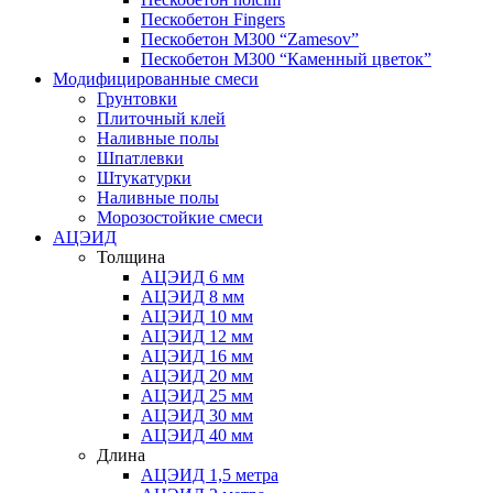
Пескобетон Fingers
Пескобетон М300 “Zamesov”
Пескобетон М300 “Каменный цветок”
Модифицированные смеси
Грунтовки
Плиточный клей
Наливные полы
Шпатлевки
Штукатурки
Наливные полы
Морозостойкие смеси
АЦЭИД
Толщина
АЦЭИД 6 мм
АЦЭИД 8 мм
АЦЭИД 10 мм
АЦЭИД 12 мм
АЦЭИД 16 мм
АЦЭИД 20 мм
АЦЭИД 25 мм
АЦЭИД 30 мм
АЦЭИД 40 мм
Длина
АЦЭИД 1,5 метра