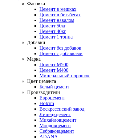
Фасовка
Цемент в мешках
Цемент в биг-бегах
Цемент навалом
Цемент 50кг
Цемент 40кг
Цемент 1 тонна
Добавки
Цемент без добавок
Цемент с добавками
Марка
Цемент М500
Цемент М400
Минеральный порошок
Цвет цемента
Белый цемент
Производители
Евроцемент
Holcim
Воскресенский завод
Липецкцемент
Михайловцемент
Мордовцемент
Себряковцемент
ADANA