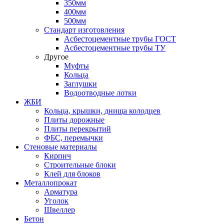
350мм
400мм
500мм
Стандарт изготовления
Асбестоцементные трубы ГОСТ
Асбестоцементные трубы ТУ
Другое
Муфты
Кольца
Заглушки
Водоотводные лотки
ЖБИ
Кольца, крышки, днища колодцев
Плиты дорожные
Плиты перекрытий
ФБС, перемычки
Стеновые материалы
Кирпич
Строительные блоки
Клей для блоков
Металлопрокат
Арматура
Уголок
Швеллер
Бетон