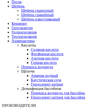
Песок
Щебень
Щебень гранитный
Щебень гравийный
Щебень известняковый
Керамзит
Гипсокартон
Гидроизоляция
Теплоизоляция
Химреактивы
Кислоты
Соляная кислота
Фосфорная кислота
Азотная кислота
Серная кислота
Перекись водорода
Щёлочи
Аммиак водный
Каустическая сода
Гипохлорит натрия
Дезинфекция бассейнов
Перекись водорода для бассейна
Гипохлорит натрия для бассейна
ПРОИЗВОДИТЕЛИ