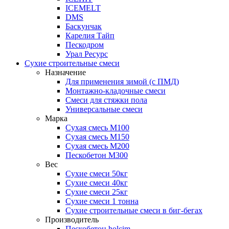
ICEMELT
DMS
Баскунчак
Карелия Тайп
Пескодром
Урал Ресурс
Сухие строительные смеси
Назначение
Для применения зимой (с ПМД)
Монтажно-кладочные смеси
Смеси для стяжки пола
Универсальные смеси
Марка
Сухая смесь М100
Сухая смесь М150
Сухая смесь М200
Пескобетон М300
Вес
Сухие смеси 50кг
Сухие смеси 40кг
Сухие смеси 25кг
Сухие смеси 1 тонна
Сухие строительные смеси в биг-бегах
Производитель
Пескобетон holcim