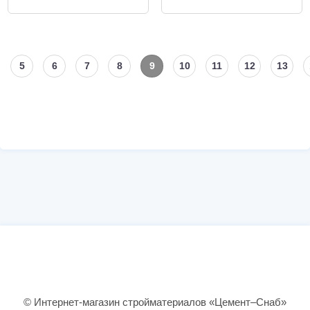
5
6
7
8
9
10
11
12
13
© Интернет-магазин стройматериалов «Цемент–Снаб»