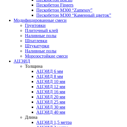
Пескобетон Fingers
Пескобетон М300 “Zamesov”
Пескобетон М300 “Каменный цветок”
Модифицированные смеси
Грунтовки
Плиточный клей
Наливные полы
Шпатлевки
Штукатурки
Наливные полы
Морозостойкие смеси
АЦЭИД
Толщина
АЦЭИД 6 мм
АЦЭИД 8 мм
АЦЭИД 10 мм
АЦЭИД 12 мм
АЦЭИД 16 мм
АЦЭИД 20 мм
АЦЭИД 25 мм
АЦЭИД 30 мм
АЦЭИД 40 мм
Длина
АЦЭИД 1,5 метра