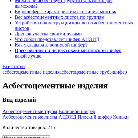
Можно ли асбестовую трубу использовать для
дымохода?
Еврошифер – характеристики, отличия, монтаж
Вес асбестоцементных листов по группам
Устройство и конструкция крыши из асбестоцементных
листов
Дренаж участка своими руками
Что собой представляет шифер АЦЭИД
Как укладывать волновой шифер?
Прессованный и непрессованный плоский шифер,
какой лучше
Все статьи
асбестоцементные изделия
асбестоцементные трубы
шифер
Асбестоцементные изделия
Вид изделий
Асбестоцементные трубы
Волновой шифер
Асбестоцементные листы
АЦЭИД
Плоский шифер
Коньки
Количество товаров:
215