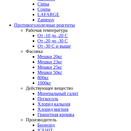
Cimsa
Cosma
LAFARGE
Zamesov
Противогололедные реагенты
Рабочая температура
От -10 до -20 С
От -20 до -30 С
От -30 С и выше
Фасовка
Мешки 20кг
Мешки 23кг
Мешки 25кг
Мешки 50кг
800кг
1000кг
Действующее вещество
Минеральный галит
Пескосоль
Хлорид кальция
Хлорид магния
Гранитная крошка
Производитель
Бионорд
ICEHIT