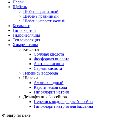
Песок
Щебень
Щебень гранитный
Щебень гравийный
Щебень известняковый
Керамзит
Гипсокартон
Гидроизоляция
Теплоизоляция
Химреактивы
Кислоты
Соляная кислота
Фосфорная кислота
Азотная кислота
Серная кислота
Перекись водорода
Щёлочи
Аммиак водный
Каустическая сода
Гипохлорит натрия
Дезинфекция бассейнов
Перекись водорода для бассейна
Гипохлорит натрия для бассейна
Фильтр по цене