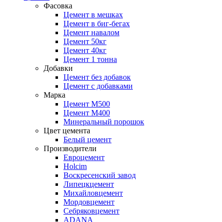
Фасовка
Цемент в мешках
Цемент в биг-бегах
Цемент навалом
Цемент 50кг
Цемент 40кг
Цемент 1 тонна
Добавки
Цемент без добавок
Цемент с добавками
Марка
Цемент М500
Цемент М400
Минеральный порошок
Цвет цемента
Белый цемент
Производители
Евроцемент
Holcim
Воскресенский завод
Липецкцемент
Михайловцемент
Мордовцемент
Себряковцемент
ADANA