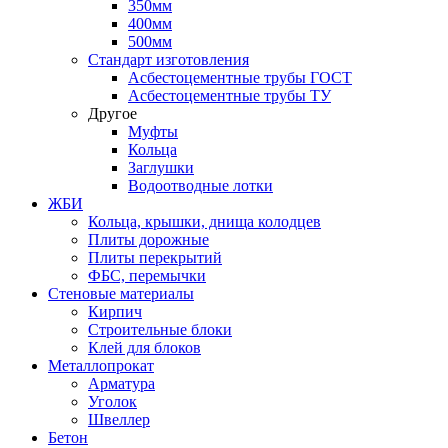
350мм
400мм
500мм
Стандарт изготовления
Асбестоцементные трубы ГОСТ
Асбестоцементные трубы ТУ
Другое
Муфты
Кольца
Заглушки
Водоотводные лотки
ЖБИ
Кольца, крышки, днища колодцев
Плиты дорожные
Плиты перекрытий
ФБС, перемычки
Стеновые материалы
Кирпич
Строительные блоки
Клей для блоков
Металлопрокат
Арматура
Уголок
Швеллер
Бетон