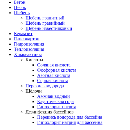
Бетон
Песок
Щебень
Щебень гранитный
Щебень гравийный
Щебень известняковый
Керамзит
Гипсокартон
Гидроизоляция
Теплоизоляция
Химреактивы
Кислоты
Соляная кислота
Фосфорная кислота
Азотная кислота
Серная кислота
Перекись водорода
Щёлочи
Аммиак водный
Каустическая сода
Гипохлорит натрия
Дезинфекция бассейнов
Перекись водорода для бассейна
Гипохлорит натрия для бассейна