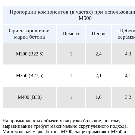
Пропорции компонентов (в частях) при использован
М500
Ориентировочная
Щебен
Цемент
Песок
марка бетона
керамз
M300 (B22,5)
1
2,4
4,3
M350 (B27,5)
1
2,1
4,1
M400 (B30)
1
1,6
3,2
На промышленных объектах нагрузки большие, поэтому
выравнивание требует максимально скрупулезного подхода.
Минимальная марка бетона М300, чаще применяют М350 и