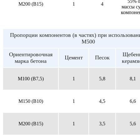
55% о
M200 (B15)
1
4
массы с
компоне
Пропорции компонентов (в частях) при использован
М500
Ориентировочная
Щебен
Цемент
Песок
марка бетона
керамз
M100 (B7,5)
1
5,8
8,1
M150 (B10)
1
4,5
6,6
M200 (B15)
1
3,5
5,6