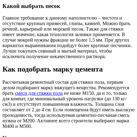
Какой выбрать песок
Главное требование к данному наполнителю – чистота и
отсутствие крупных примесей, глины, камней. Можно брать
речной, карьерный или морской песок. Также для стяжки
имеет значение, какая технология заливки применяется. В
случае мокрой нужны фракции не более 1,5 мм. При других
вариантах выравнивания подойдут более крупные песчинки.
Лучше покупать сеянный и мытый материал, чтобы
исключить получение некачественного раствора.
Как подобрать марку цемента
Рассчитывая ремонтный состав для стяжки пола, первым
делом подбирают марку вяжущего вещества. Рекомендуется
брать
смеси для стяжки пола
не ниже М150, да и то, только
для комнат, где минимальный уровень нагрузки (до 130 кг/
см3) и отсутствует повышенная влажность. Толщина слоя
составляет от 2 до 4 см. Если помещения будут иметь высокую
проходимость, тогда используемая цементно-песчаная смесь
нужна от М200. Активнее всего строители выбирают марки
М400 и М500.