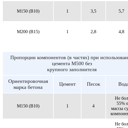
M150 (B10)
1
3,5
5,7
M200 (B15)
1
2,8
4,8
Пропорции компонентов (в частях) при использова
цемента М500 без
крупного заполнителя
Ориентировочная
Цемент
Песок
Вод
марка бетона
Не бол
55% о
M150 (B10)
1
4
массы с
компоне
Не бол