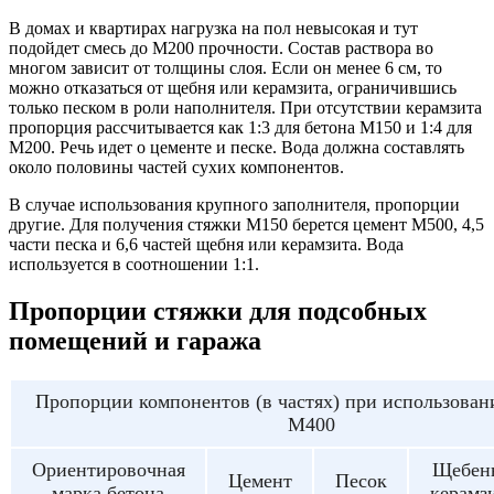
В домах и квартирах нагрузка на пол невысокая и тут
подойдет смесь до М200 прочности. Состав раствора во
многом зависит от толщины слоя. Если он менее 6 см, то
можно отказаться от щебня или керамзита, ограничившись
только песком в роли наполнителя. При отсутствии керамзита
пропорция рассчитывается как 1:3 для бетона М150 и 1:4 для
М200. Речь идет о цементе и песке. Вода должна составлять
около половины частей сухих компонентов.
В случае использования крупного заполнителя, пропорции
другие. Для получения стяжки М150 берется цемент М500, 4,5
части песка и 6,6 частей щебня или керамзита. Вода
используется в соотношении 1:1.
Пропорции стяжки для подсобных
помещений и гаража
Пропорции компонентов (в частях) при использован
М400
Ориентировочная
Щебен
Цемент
Песок
марка бетона
керамз