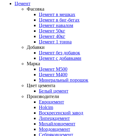
Цемент
Фасовка
Цемент в мешках
Цемент в биг-бегах
Цемент навалом
Цемент 50кг
Цемент 40кг
Цемент 1 тонна
Добавки
Цемент без добавок
Цемент с добавками
Марка
Цемент М500
Цемент М400
Минеральный порошок
Цвет цемента
Белый цемент
Производители
Евроцемент
Holcim
Воскресенский завод
Липецкцемент
Михайловцемент
Мордовцемент
Себряковцемент