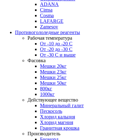
ADANA
Cimsa
Cosma
LAFARGE
Zamesov
Противогололедные реагенты
Рабочая температура
От -10 до -20 С
От -20 до -30 С
От -30 С и выше
Фасовка
Мешки 20кг
Мешки 23кг
Мешки 25кг
Мешки 50кг
800кг
1000кг
Действующее вещество
Минеральный галит
Пескосоль
Хлорид кальция
Хлорид магния
Гранитная крошка
Производитель
Бионорд