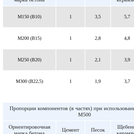
M150 (B10)
1
3,5
5,7
M200 (B15)
1
2,8
4,8
M250 (B20)
1
2,1
3,9
M300 (B22,5)
1
1,9
3,7
Пропорции компонентов (в частях) при использован
М500
Ориентировочная
Щебен
Цемент
Песок
марка бетона
керамз