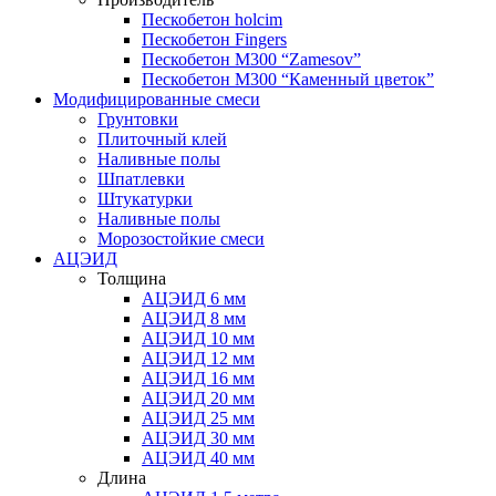
Пескобетон holcim
Пескобетон Fingers
Пескобетон М300 “Zamesov”
Пескобетон М300 “Каменный цветок”
Модифицированные смеси
Грунтовки
Плиточный клей
Наливные полы
Шпатлевки
Штукатурки
Наливные полы
Морозостойкие смеси
АЦЭИД
Толщина
АЦЭИД 6 мм
АЦЭИД 8 мм
АЦЭИД 10 мм
АЦЭИД 12 мм
АЦЭИД 16 мм
АЦЭИД 20 мм
АЦЭИД 25 мм
АЦЭИД 30 мм
АЦЭИД 40 мм
Длина