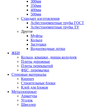
300мм
350мм
400мм
500мм
Стандарт изготовления
Асбестоцементные трубы ГОСТ
Асбестоцементные трубы ТУ
Другое
Муфты
Кольца
Заглушки
Водоотводные лотки
ЖБИ
Кольца, крышки, днища колодцев
Плиты дорожные
Плиты перекрытий
ФБС, перемычки
Стеновые материалы
Кирпич
Строительные блоки
Клей для блоков
Металлопрокат
Арматура
Уголок
Швеллер