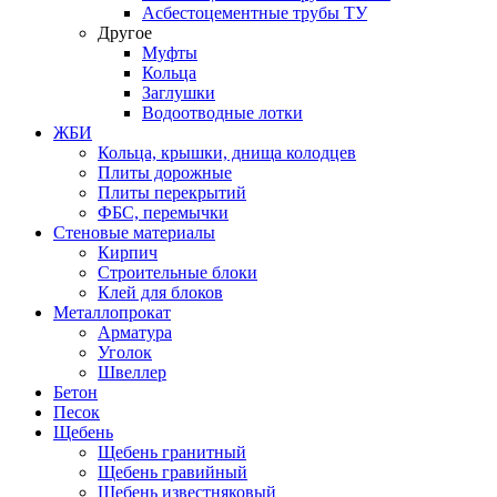
Асбестоцементные трубы ТУ
Другое
Муфты
Кольца
Заглушки
Водоотводные лотки
ЖБИ
Кольца, крышки, днища колодцев
Плиты дорожные
Плиты перекрытий
ФБС, перемычки
Стеновые материалы
Кирпич
Строительные блоки
Клей для блоков
Металлопрокат
Арматура
Уголок
Швеллер
Бетон
Песок
Щебень
Щебень гранитный
Щебень гравийный
Щебень известняковый