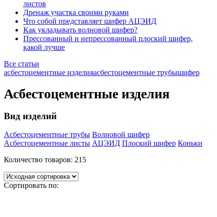
листов
Дренаж участка своими руками
Что собой представляет шифер АЦЭИД
Как укладывать волновой шифер?
Прессованный и непрессованный плоский шифер,
какой лучше
Все статьи
асбестоцементные изделия
асбестоцементные трубы
шифер
Асбестоцементные изделия
Вид изделий
Асбестоцементные трубы
Волновой шифер
Асбестоцементные листы
АЦЭИД
Плоский шифер
Коньки
Количество товаров:
215
Сортировать по: