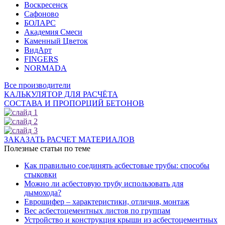
Воскресенск
Сафоново
БОЛАРС
Академия Смеси
Каменный Цветок
ВидАрт
FINGERS
NORMADA
Все производители
КАЛЬКУЛЯТОР ДЛЯ РАСЧЁТА
СОСТАВА И ПРОПОРЦИЙ БЕТОНОВ
ЗАКАЗАТЬ РАСЧЕТ МАТЕРИАЛОВ
Полезные статьи по теме
Как правильно соединять асбестовые трубы: способы
стыковки
Можно ли асбестовую трубу использовать для
дымохода?
Еврошифер – характеристики, отличия, монтаж
Вес асбестоцементных листов по группам
Устройство и конструкция крыши из асбестоцементных