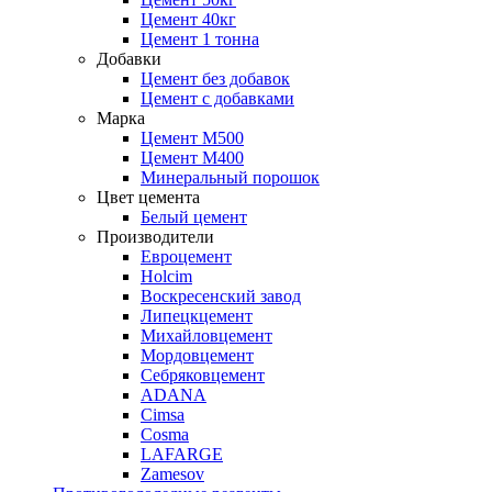
Цемент 40кг
Цемент 1 тонна
Добавки
Цемент без добавок
Цемент с добавками
Марка
Цемент М500
Цемент М400
Минеральный порошок
Цвет цемента
Белый цемент
Производители
Евроцемент
Holcim
Воскресенский завод
Липецкцемент
Михайловцемент
Мордовцемент
Себряковцемент
ADANA
Cimsa
Cosma
LAFARGE
Zamesov