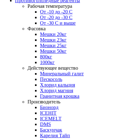
Противогололедные реагенты
Рабочая температура
От -10 до -20 С
От -20 до -30 С
От -30 С и выше
Фасовка
Мешки 20кг
Мешки 23кг
Мешки 25кг
Мешки 50кг
800кг
1000кг
Действующее вещество
Минеральный галит
Пескосоль
Хлорид кальция
Хлорид магния
Гранитная крошка
Производитель
Бионорд
ICEHIT
ICEMELT
DMS
Баскунчак
Карелия Тайп