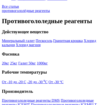
Все статьи
противогололёдные реагенты
Противогололедные реагенты
Действующее вещество
Минеральный галит
Пескосоль
Гранитная крошка
Хлорид
кальция
Хлорид магния
Фасовка
20кг
25кг
Галит 50кг
1000кг
Рабочие температуры
От -10 до -20 C
-20 до -30 ⁰С
От -30 ºC
Производитель
Противогололедные реагенты DMS
Противогололедные
реагенты ICEHIT
Противогололедные реагенты ICEMELT