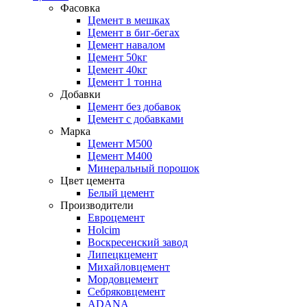
Фасовка
Цемент в мешках
Цемент в биг-бегах
Цемент навалом
Цемент 50кг
Цемент 40кг
Цемент 1 тонна
Добавки
Цемент без добавок
Цемент с добавками
Марка
Цемент М500
Цемент М400
Минеральный порошок
Цвет цемента
Белый цемент
Производители
Евроцемент
Holcim
Воскресенский завод
Липецкцемент
Михайловцемент
Мордовцемент
Себряковцемент
ADANA