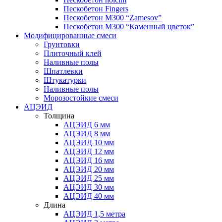
Пескобетон Fingers
Пескобетон М300 “Zamesov”
Пескобетон М300 “Каменный цветок”
Модифицированные смеси
Грунтовки
Плиточный клей
Наливные полы
Шпатлевки
Штукатурки
Наливные полы
Морозостойкие смеси
АЦЭИД
Толщина
АЦЭИД 6 мм
АЦЭИД 8 мм
АЦЭИД 10 мм
АЦЭИД 12 мм
АЦЭИД 16 мм
АЦЭИД 20 мм
АЦЭИД 25 мм
АЦЭИД 30 мм
АЦЭИД 40 мм
Длина
АЦЭИД 1,5 метра