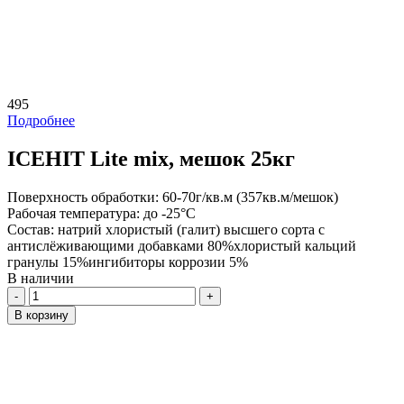
495
Подробнее
ICEHIT Lite mix, мешок 25кг
Поверхность обработки:
60-70г/кв.м (357кв.м/мешок)
Рабочая температура:
до -25°С
Состав:
натрий хлористый (галит) высшего сорта с
антислёживающими добавками 80%хлористый кальций
гранулы 15%ингибиторы коррозии 5%
В наличии
Количество
В корзину