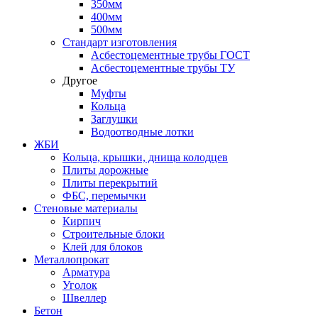
350мм
400мм
500мм
Стандарт изготовления
Асбестоцементные трубы ГОСТ
Асбестоцементные трубы ТУ
Другое
Муфты
Кольца
Заглушки
Водоотводные лотки
ЖБИ
Кольца, крышки, днища колодцев
Плиты дорожные
Плиты перекрытий
ФБС, перемычки
Стеновые материалы
Кирпич
Строительные блоки
Клей для блоков
Металлопрокат
Арматура
Уголок
Швеллер
Бетон