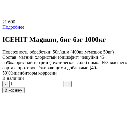
21 600
Подробнее
ICEHIT Magnum, биг-бэг 1000кг
Поверхность обработки:
50г/кв.м (400кв.м/мешок 50кг)
Состав:
магний хлористый (бишофит) чешуйки 45-
55%хлористый натрий (техническая соль) помол №3 высшего
сорта с противослёживающими добавками (40-
50)%ингибиторы коррозии
В наличии
Количество
В корзину