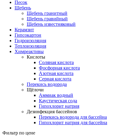
Песок
Щебень
Щебень гранитный
Щебень гравийный
Щебень известняковый
Керамзит
Гипсокартон
Гидроизоляция
Теплоизоляция
Химреактивы
Кислоты
Соляная кислота
Фосфорная кислота
Азотная кислота
Серная кислота
Перекись водорода
Щёлочи
Аммиак водный
Каустическая сода
Гипохлорит натрия
Дезинфекция бассейнов
Перекись водорода для бассейна
Гипохлорит натрия для бассейна
Фильтр по цене