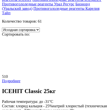
Противогололедные реагенты Урал Ресурс
Бионорд
(Уральский завод)
Противогололедные реагенты Карелия
Тайп
Количество товаров:
61
Сортировать по:
510
Подробнее
ICEHIT Classic 25кг
Рабочая температура:
до -31°С
Состав:
хлорид кальция - 25%натрий хлористый (техническая