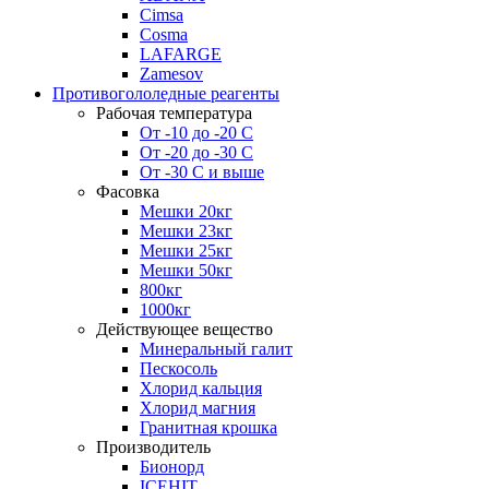
Cimsa
Cosma
LAFARGE
Zamesov
Противогололедные реагенты
Рабочая температура
От -10 до -20 С
От -20 до -30 С
От -30 С и выше
Фасовка
Мешки 20кг
Мешки 23кг
Мешки 25кг
Мешки 50кг
800кг
1000кг
Действующее вещество
Минеральный галит
Пескосоль
Хлорид кальция
Хлорид магния
Гранитная крошка
Производитель
Бионорд
ICEHIT