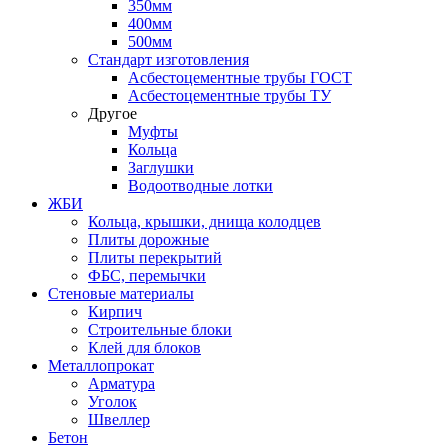
350мм
400мм
500мм
Стандарт изготовления
Асбестоцементные трубы ГОСТ
Асбестоцементные трубы ТУ
Другое
Муфты
Кольца
Заглушки
Водоотводные лотки
ЖБИ
Кольца, крышки, днища колодцев
Плиты дорожные
Плиты перекрытий
ФБС, перемычки
Стеновые материалы
Кирпич
Строительные блоки
Клей для блоков
Металлопрокат
Арматура
Уголок
Швеллер
Бетон