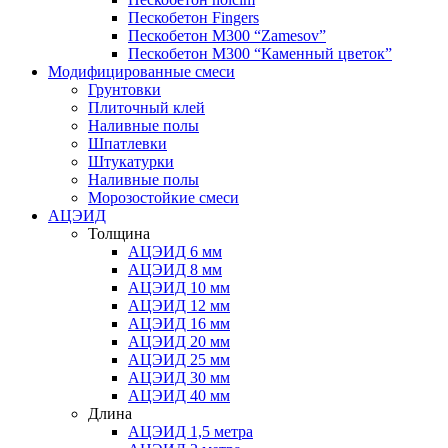
Пескобетон Fingers
Пескобетон М300 “Zamesov”
Пескобетон М300 “Каменный цветок”
Модифицированные смеси
Грунтовки
Плиточный клей
Наливные полы
Шпатлевки
Штукатурки
Наливные полы
Морозостойкие смеси
АЦЭИД
Толщина
АЦЭИД 6 мм
АЦЭИД 8 мм
АЦЭИД 10 мм
АЦЭИД 12 мм
АЦЭИД 16 мм
АЦЭИД 20 мм
АЦЭИД 25 мм
АЦЭИД 30 мм
АЦЭИД 40 мм
Длина
АЦЭИД 1,5 метра