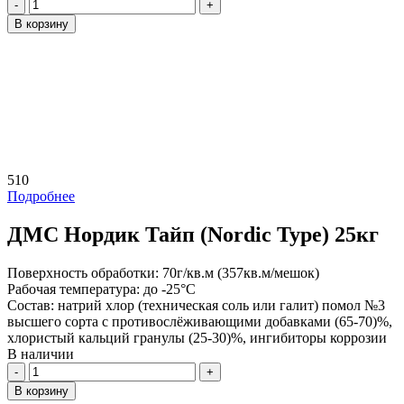
Количество
В корзину
510
Подробнее
ДМС Нордик Тайп (Nordic Type) 25кг
Поверхность обработки:
70г/кв.м (357кв.м/мешок)
Рабочая температура:
до -25°С
Состав:
натрий хлор (техническая соль или галит) помол №3
высшего сорта с противослёживающими добавками (65-70)%,
хлористый кальций гранулы (25-30)%, ингибиторы коррозии
В наличии
Количество
В корзину