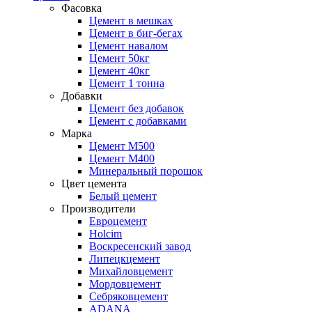
Фасовка
Цемент в мешках
Цемент в биг-бегах
Цемент навалом
Цемент 50кг
Цемент 40кг
Цемент 1 тонна
Добавки
Цемент без добавок
Цемент с добавками
Марка
Цемент М500
Цемент М400
Минеральный порошок
Цвет цемента
Белый цемент
Производители
Евроцемент
Holcim
Воскресенский завод
Липецкцемент
Михайловцемент
Мордовцемент
Себряковцемент
ADANA