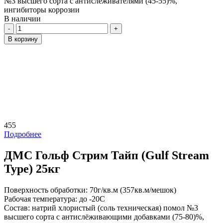
№3 высшего сорта с антислёживателями (45-55)%,
ингибиторы коррозии
В наличии
Количество
В корзину
455
Подробнее
ДМС Гольф Стрим Тайп (Gulf Stream
Type) 25кг
Поверхность обработки:
70г/кв.м (357кв.м/мешок)
Рабочая температура:
до -20С
Состав:
натрий хлористый (соль техническая) помол №3
высшего сорта с антислёживающими добавками (75-80)%,