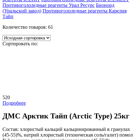
Противогололедные реагенты Урал Ресурс
Бионорд
(Уральский завод)
Противогололедные реагенты Карелия
Тайп
Количество товаров:
61
Сортировать по:
520
Подробнее
ДМС Арктик Тайп (Arctic Type) 25кг
Состав:
хлористый кальций кальцинированный в гранулах
(45-55)%, натрий хлористый (техническая соль/галит) помол