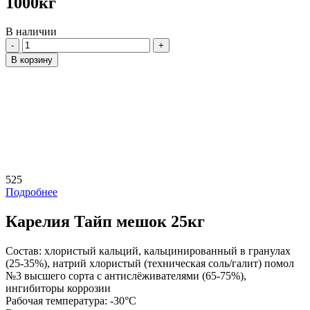
1000кг
В наличии
Количество
В корзину
525
Подробнее
Карелия Тайп мешок 25кг
Состав:
хлористый кальций, кальцинированный в гранулах
(25-35%), натрий хлористый (техническая соль/галит) помол
№3 высшего сорта с антислёживателями (65-75%),
ингибиторы коррозии
Рабочая температура:
-30°C