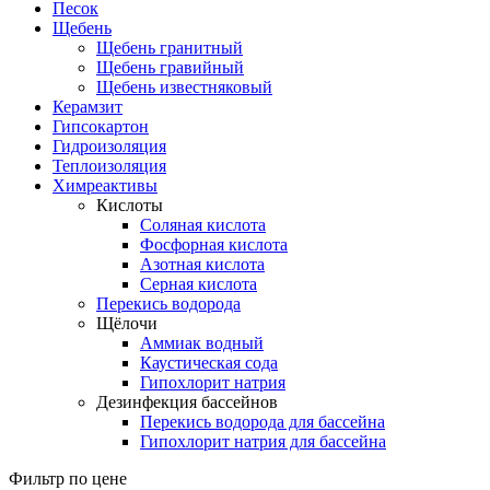
Песок
Щебень
Щебень гранитный
Щебень гравийный
Щебень известняковый
Керамзит
Гипсокартон
Гидроизоляция
Теплоизоляция
Химреактивы
Кислоты
Соляная кислота
Фосфорная кислота
Азотная кислота
Серная кислота
Перекись водорода
Щёлочи
Аммиак водный
Каустическая сода
Гипохлорит натрия
Дезинфекция бассейнов
Перекись водорода для бассейна
Гипохлорит натрия для бассейна
Фильтр по цене