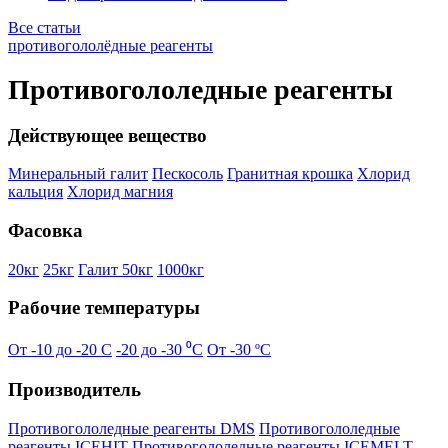
Все статьи
противогололёдные реагенты
Противогололедные реагенты
Действующее вещество
Минеральный галит
Пескосоль
Гранитная крошка
Хлорид
кальция
Хлорид магния
Фасовка
20кг
25кг
Галит 50кг
1000кг
Рабочие температуры
От -10 до -20 C
-20 до -30 ⁰С
От -30 ºC
Производитель
Противогололедные реагенты DMS
Противогололедные
реагенты ICEHIT
Противогололедные реагенты ICEMELT